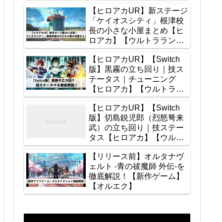
【ヒロアカUR】新ステージ
「ケイオスシティ」根津校
長の小さな小屋まとめ【ヒ
ロアカ】【ウルトラランブ
ル】
【ヒロアカUR】【Switch
版】黒霧の立ち回り｜技ス
テータス｜チューニング
【ヒロアカ】【ウルトララ
ンブル】
【ヒロアカUR】【Switch
版】切島鋭児郎（烈怒弩来
武）の立ち回り｜技ステー
タス【ヒロアカ】【ウルト
ラランブル】
【リリース前】オルタナヴ
ェルト -青の祓魔師 外伝-を
徹底解説！【新作ゲーム】
【オルエク】