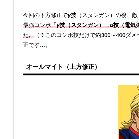
今回の下方修正で
γ
技
（スタンガン）の後、敵
最強コンボ「
γ
技（スタンガン）→
α
技（電気
た。
（※このコンボ技だけで約300～400
正です…。
オールマイト（上方修正）