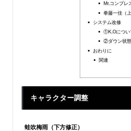
Mr.コンプ
拳藤一佳（
システム改修
①K.Oにつ
②ダウン状
おわりに
関連
キャラクター調整
蛙吹梅雨（下方修正）