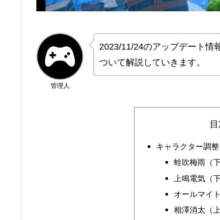
2023/11/24のアップデ
ついて解説していきます。
管理人
目
キャラクター調整
蛙吹梅雨（
上鳴電気（
オールマイ
相澤消太（上