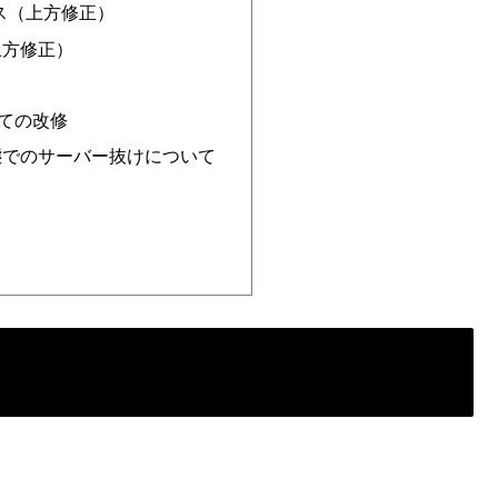
レス（上方修正）
上方修正）
いての改修
態でのサーバー抜けについて