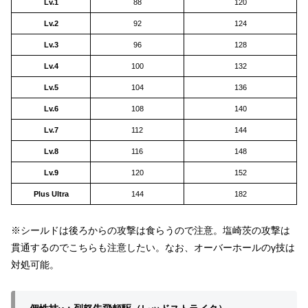
Lv.1
88
120
Lv.2
92
124
Lv.3
96
128
Lv.4
100
132
Lv.5
104
136
Lv.6
108
140
Lv.7
112
144
Lv.8
116
148
Lv.9
120
152
Plus Ultra
144
182
※シールドは後ろからの攻撃は食らうので注意。塩崎茨の攻撃は
貫通するのでこちらも注意したい。なお、オーバーホールのγ技は
対処可能。