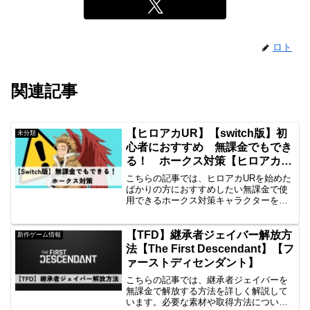
ロト
関連記事
【ヒロアカUR】【switch版】初
未分類
心者におすすめ 無課金でもでき
る！ ホークス対策【ヒロアカ】
【ウルトラランブル】
こちらの記事では、ヒロアカURを始めた
ばかりの方におすすめしたい無課金で使
用できるホークス対策キャラクターを紹
介しています。
【TFD】継承者ジェイバー解放方
新作ゲーム情報
法【The First Descendant】【フ
ァーストディセンダント】
こちらの記事では、継承者ジェイバーを
無課金で解放する方法を詳しく解説して
います。必要な素材や取得方法について