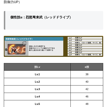
防御力UP）
個性技α：烈怒弩来武（レッドドライブ）
技Lv
α技
Lv.1
38
Lv.2
40
Lv.3
42
Lv.4
46
Lv.5
48