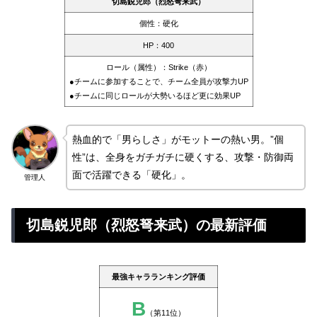
切島鋭児郎
（烈怒弩来武）
個性：硬化
HP：400
ロール（属性）：Strike（赤）
●チームに参加することで、チーム全員が攻撃力UP
●チームに同じロールが大勢いるほど更に効果UP
熱血的で「男らしさ」がモットーの熱い男。”個
性”は、全身をガチガチに硬くする、攻撃・防御両
面で活躍できる「硬化」。
管理人
切島鋭児郎（烈怒弩来武）の最新評価
最強キャラランキング評価
B
（第11位）