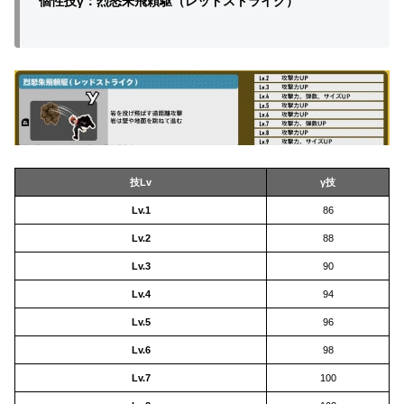
個性技γ：烈怒朱飛頼駆（レッドストライク）
技Lv
γ技
Lv.1
86
Lv.2
88
Lv.3
90
Lv.4
94
Lv.5
96
Lv.6
98
Lv.7
100