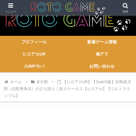
メニュー
検索
プロフィール
新着ゲーム情報
ヒロアカUR
俺アラ
JUMPモバ
お問い合わせ
ホーム
未分類
【ヒロアカUR】【Switch版】切島鋭児
郎（烈怒弩来武）の立ち回り｜技ステータス【ヒロアカ】【ウルトララ
ンブル】