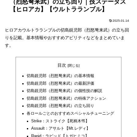
（烈怒弩来武）の立ち回り｜技ステータス
【ヒロアカ】【ウルトラランブル】
2025.01.14
ヒロアカウルトラランブルの切島鋭児郎（烈怒弩来武）の立ち回
りを記載。基本情報やおすすめアビリティなどをまとめていま
す。
目次
切島鋭児郎（烈怒弩来武）の基本情報
切島鋭児郎（烈怒弩来武）の最新評価
切島鋭児郎（烈怒弩来武）の個性技の解説
切島鋭児郎（烈怒弩来武）の特殊アクション
切島鋭児郎（烈怒弩来武）の立ち回り
各ロールごとのおすすめスペシャルチューニング
Strike：ストライク【死柄木弔】
Assault：アサルト【Mt.レディ】
Rapid：ラピッド【トガヒミコ】