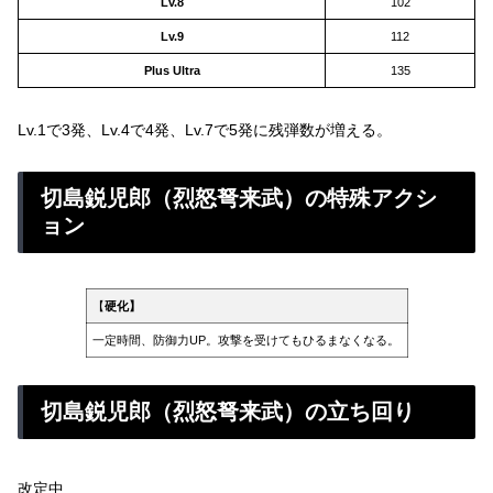
Lv.8
102
Lv.9
112
Plus Ultra
135
Lv.1で3発、Lv.4で4発、Lv.7で5発に残弾数が増える。
切島鋭児郎（烈怒弩来武）の特殊アクシ
ョン
【
硬化】
一定時間、防御力UP。攻撃を受けてもひるまなくなる。
切島鋭児郎（烈怒弩来武）の立ち回り
改定中