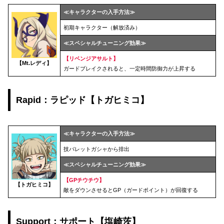
≪キャラクターの入手方法≫
初期キャラクター（解放済み）
≪スペシャルチューニング効果≫
【
リベンジアサルト
】
【
Mt.レディ
】
ガードブレイクされると、一定時間防御力が上昇する
Rapid：ラピッド【トガヒミコ】
≪キャラクターの入手方法≫
技バレットガシャから排出
≪スペシャルチューニング効果≫
【
GPチウチウ
】
【
トガヒミコ
】
敵をダウンさせるとGP（ガードポイント）が回復する
Support：サポート【塩崎茨】