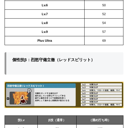
Lv.6
50
Lv.7
52
Lv.8
54
Lv.9
57
Plus Ultra
69
個性技β：烈怒守備立徹（レッドスピリット）
技Lv
β技（通常）
（溜め打ち時）