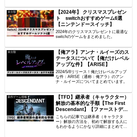
も紹介しているので、是非参考にしてく
ださい！
【2024年】 クリスマスプレゼン
未分類
ト switchおすすめゲーム6選
【ニンテンドースイッチ】
2024年のクリスマスプレゼントに最適な
switchのゲームをまとめました。
【俺アラ】アンナ・ルイーズのス
未分類
テータスについて【俺だけレベル
アップな件】【ARISE】
2024/5/8リリース！俺だけレベルアップ
な件：ARISE（通称：俺アラ）のアン
ナ・ルイーズについてまとめています。
【TFD】継承者（キャラクター）
新作ゲーム情報
解放の基本的な手順【The First
Descendant】【ファーストディ
センダント】
こちらの記事では継承者（キャラクタ
ー）解放の方法を、初めて解放する人に
もわかるようにかなり詳細にまとめてい
ます。