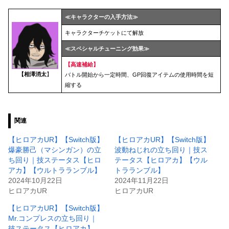
≪キャラクターの入手方法≫
キャラクターチケットにて解放
≪スペシャルチューニング効果≫
【
高速補給
】
【
相澤消太
】
バトル開始から一定時間、GP回復アイテムの使用時間を短
縮する
関連
【ヒロアカUR】【Switch版】
【ヒロアカUR】【Switch版】
爆豪勝己（マシンガン）の立
波動ねじれの立ち回り｜技ス
ち回り｜技ステータス【ヒロ
テータス【ヒロアカ】【ウル
アカ】【ウルトラランブル】
トラランブル】
2024年10月22日
2024年11月22日
ヒロアカUR
ヒロアカUR
【ヒロアカUR】【Switch版】
Mr.コンプレスの立ち回り｜
技ステータス【ヒロアカ】