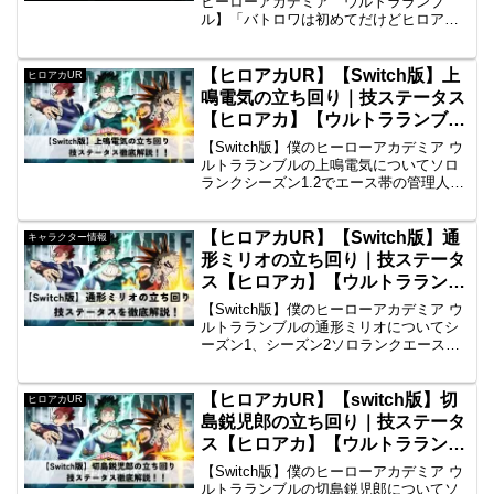
ヒーローアカデミア ウルトラランブ
ル】「バトロワは初めてだけどヒロアカ
は大好きだし、流行ってるからやってみ
ようかな...」なんて方も結構多いのでは
ないでしょうか。この記事では「ヒロア
【ヒロアカUR】【Switch版】上
ヒロアカUR
カUR」を始める方や...
鳴電気の立ち回り｜技ステータス
【ヒロアカ】【ウルトラランブ
ル】
【Switch版】僕のヒーローアカデミア ウ
ルトラランブルの上鳴電気についてソロ
ランクシーズン1.2でエース帯の管理人が
徹底解説！立ち回りや最新評価、個性技
ダメージ数まで詳しく紹介しておりま
す。
【ヒロアカUR】【Switch版】通
キャラクター情報
形ミリオの立ち回り｜技ステータ
ス【ヒロアカ】【ウルトラランブ
ル】
【Switch版】僕のヒーローアカデミア ウ
ルトラランブルの通形ミリオについてシ
ーズン1、シーズン2ソロランクエース帯
の管理人が徹底解説！立ち回りや最新評
価、個性技ダメージ数まで詳しく紹介し
ております。
【ヒロアカUR】【switch版】切
ヒロアカUR
島鋭児郎の立ち回り｜技ステータ
ス【ヒロアカ】【ウルトラランブ
ル】
【Switch版】僕のヒーローアカデミア ウ
ルトラランブルの切島鋭児郎についてソ