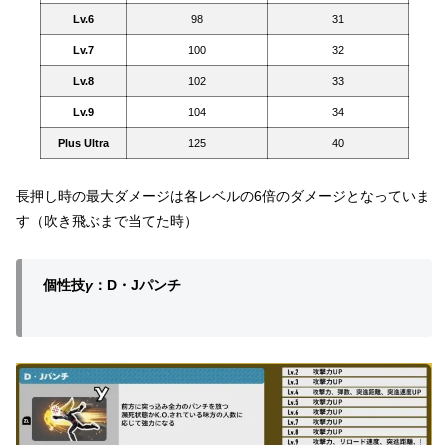
Lv.6
98
31
Lv.7
100
32
Lv.8
102
33
Lv.9
104
34
Plus Ultra
125
40
長押し時の最大ダメージは各レベルの6倍のダメージとなっていま
す（吹き飛ぶまで当てた時）
個性技
γ
：D・Jパンチ