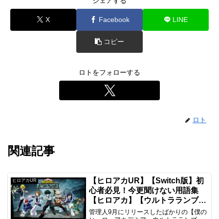
シェアする
X
Facebook
LINE
コピー
ロトをフォローする
ロト
関連記事
【ヒロアカUR】【Switch版】初
ヒロアカUR
心者必見！今更聞けない用語集
【ヒロアカ】【ウルトラランブ
ル】
管理人9月にリリースしたばかりの【僕の