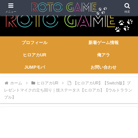
メニュー
検索
プロフィール
新着ゲーム情報
ヒロアカUR
俺アラ
JUMPモバ
お問い合わせ
ホーム
ヒロアカUR
【ヒロアカUR】【Switch版】プ
レゼントマイクの立ち回り｜技ステータス【ヒロアカ】【ウルトララン
ブル】