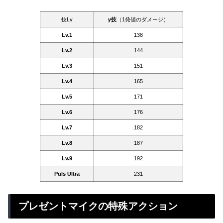
技Lv
γ
技
（1発値のダメージ）
Lv.1
138
Lv.2
144
Lv.3
151
Lv.4
165
Lv.5
171
Lv.6
176
Lv.7
182
Lv.8
187
Lv.9
192
Puls Ultra
231
プレゼントマイクの特殊アクション