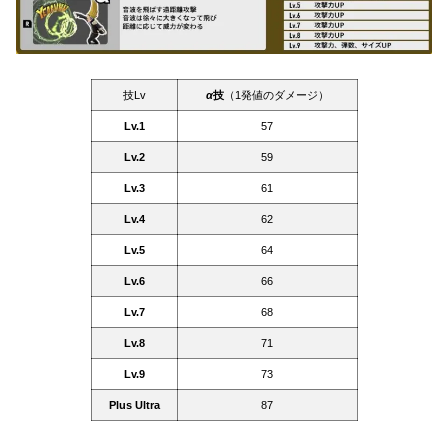
技Lv
α
技
（1発値のダメージ）
Lv.1
57
Lv.2
59
Lv.3
61
Lv.4
62
Lv.5
64
Lv.6
66
Lv.7
68
Lv.8
71
Lv.9
73
Plus Ultra
87