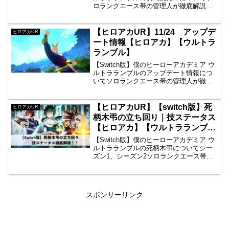
ロランクエース帯の管理人が徹底解説！
立ち回りやおすすめアビリティ、個性技
ダメージ数まで詳しく紹介しておりま
す。
【ヒロアカUR】11/24 アップデ
ヒロアカUR
ート情報【ヒロアカ】【ウルトラ
ランブル】
【Switch版】僕のヒーローアカデミア ウ
ルトラランブルのアップデート情報につ
いてソロランクエース帯の管理人が徹底
解説！キャラクター調整とシステム改修
についてご紹介しています。
【ヒロアカUR】【switch版】死
ヒロアカUR
柄木弔の立ち回り｜技ステータス
【ヒロアカ】【ウルトラランブ
ル】
【Switch版】僕のヒーローアカデミア ウ
ルトラランブルの死柄木弔についてシー
ズン1、シーズン2ソロランクエース帯の
管理人が徹底解説！立ち回りや最新評
価、個性技ダメージ数まで詳しく紹介し
ております。
スポンサーリンク