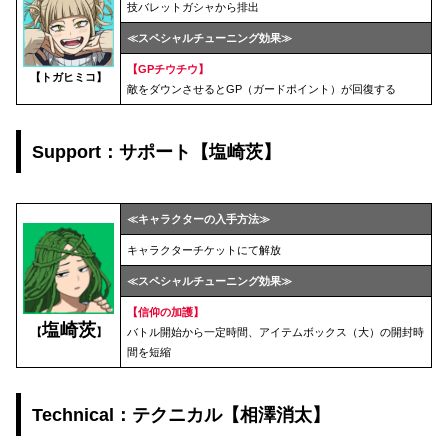
技バレットガシャから排出
≪スペシャルチューニング効果≫
【
GPチウチウ
】
【
トガヒミコ
】
敵をダウンさせるとGP（ガードポイント）が回復する
Support：サポート【塩崎茨】
≪キャラクターの入手方法≫
キャラクターチケットにて解放
≪スペシャルチューニング効果≫
【信仰の加護】
塩崎茨
バトル開始から一定時間、アイテムボックス（大）の開封時
【
】
間を短縮
Technical：テクニカル【相澤消太】